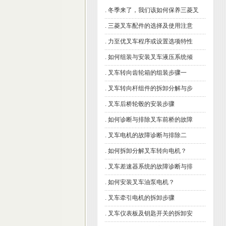
.
冬季来了，我们该如何保养三菱叉
.
三菱叉车配件的选择及使用注意
.
力至优叉车程序或设置选项特性
.
如何组装与安装叉车液压系统倾
.
叉车转向齿轮箱的组装步骤一
.
叉车转向杆组件的拆卸分解与步
.
叉车后桥轮毂的安装步骤
.
如何诊断与排除叉车前桥的故障
.
叉车电机的故障诊断与排除二
.
如何拆卸分解叉车转向电机？
.
叉车差速器系统的故障诊断与排
.
如何安装叉车油泵电机？
.
叉车牵引电机的拆卸步骤
.
叉车仪表板及钥匙开关的拆卸安