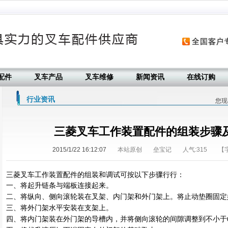
配件
叉车产品
叉车维修
新闻资讯
在线订购
行业资讯
您现
三菱叉车工作装置配件的组装步骤
2015/1/22 16:12:07
本站原创
垒宝记
人气:
315
【
三菱叉车工作装置配件的组装和调试可按以下步骤行行：
将起升链条与端板连接起来。
一、
将纵向、侧向滚轮装在叉架、内门架和外门架上。将止动垫圈固定
二、
将外门架水平安装在支架上。
三、
将内门架装在外门架的导槽内，并将侧向滚轮的间隙调整到不小于
四、