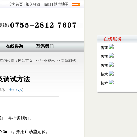
设为首页
|
加入收藏
|
Tags
|
站内地图
|
在线咨询
联系我们
售前
售前
在的位置：
网站首页
->> 行业资讯 >> 文章浏览
售前
技术
及调试方法
技术
字体：
大
中
小
】
好，并拧紧螺钉。
，并用止动垫定位。
0.3mm