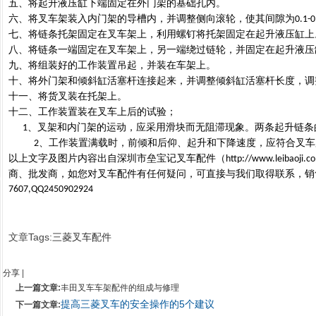
将起升液压缸下端固定在外门架的基础孔内。
五、
将叉车架装入内门架的导槽内，并调整侧向滚轮，使其间隙为
六、
0.1-
将链条托架固定在叉车架上，利用螺钉将托架固定在起升液压缸上
七、
将链条一端固定在叉车架上，另一端绕过链轮，并固定在起升液压
八、
将组装好的工作装置吊起，并装在车架上。
九、
将外门架和倾斜缸活塞杆连接起来，并调整倾斜缸活塞杆长度，调
十、
将货叉装在托架上。
十一、
工作装置装在叉车上后的试验；
十二、
、叉架和内门架的运动，应采用滑块而无阻滞现象。两条起升链条
1
、工作装置满载时，前倾和后仰、起升和下降速度，应符合叉车
2
以上文字及图片内容出自深圳市垒宝记叉车配件（
http://www.leibaoji.c
商、批发商，如您对叉车配件有任何疑问，可直接与我们取得联系，销
7607,QQ2450902924
文章Tags:
三菱叉车配件
分享
|
上一篇文章:
丰田叉车车架配件的组成与修理
提高三菱叉车的安全操作的5个建议
下一篇文章: