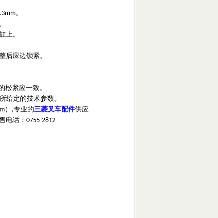
。
0.3mm
。
缸上。
整后应边锁紧。
的松紧应一致。
所给定的技术参数。
）
专业的
三菱
叉
车
配件
供应
om
,
售电话：
0755-2812