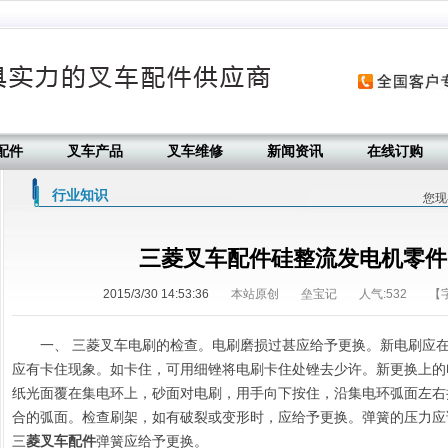
配件
叉车产品
叉车维修
新闻资讯
在线订购
行业知识
您现
三菱叉车配件硅整流发电机零件
2015/3/30 14:53:36
本站原创
垒宝记
人气:
532
【
一、 三菱叉车电刷的检查。电刷磨损过甚应给予更换。新电刷应
应
有卡住现象。如卡住，可用细锉将电刷卡住处锉去少许。新更换上的电
纸光面覆在集电环上，砂面对电刷，用手向下按住，沿集电环弧面左右
合
的弧面。检查刷架，如有破裂或变形时，应给予更换。弹簧的压力应
三
菱
叉车配件
弹簧应给予更换。