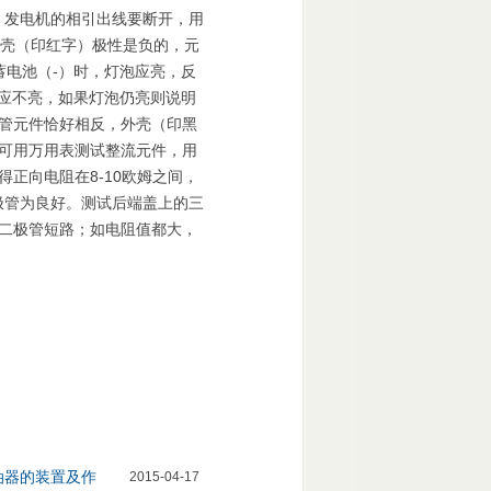
，发电机的相引出线要断开，用
外壳（印红字）极性是负的，元
蓄电池（-）时，灯泡应亮，反
泡应不亮，如果灯泡仍亮则说明
管元件恰好相反，外壳（印黑
可用万用表测试整流元件，用
正向电阻在8-10欧姆之间，
二极管为良好。测试后端盖上的三
二极管短路；如电阻值都大，
油器的装置及作
2015-04-17