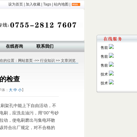
设为首页
|
加入收藏
|
Tags
|
站内地图
|
在线咨询
联系我们
售前
售前
在的位置：
网站首页
->> 行业知识 >> 文章浏览
售前
技术
的检查
技术
字体：
大
中
小
】
在刷架孔中能上下自由活动，不
刷，应洗去油污，用“00”号砂
拉动，使电刷磨出与集电环吻
该符合出厂规定，对不合格的