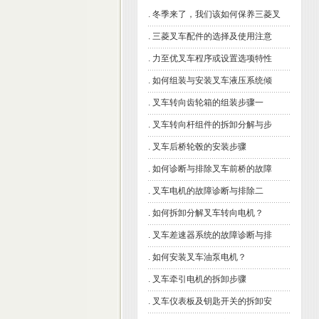
.
冬季来了，我们该如何保养三菱叉
.
三菱叉车配件的选择及使用注意
.
力至优叉车程序或设置选项特性
.
如何组装与安装叉车液压系统倾
.
叉车转向齿轮箱的组装步骤一
.
叉车转向杆组件的拆卸分解与步
.
叉车后桥轮毂的安装步骤
.
如何诊断与排除叉车前桥的故障
.
叉车电机的故障诊断与排除二
.
如何拆卸分解叉车转向电机？
.
叉车差速器系统的故障诊断与排
.
如何安装叉车油泵电机？
.
叉车牵引电机的拆卸步骤
.
叉车仪表板及钥匙开关的拆卸安