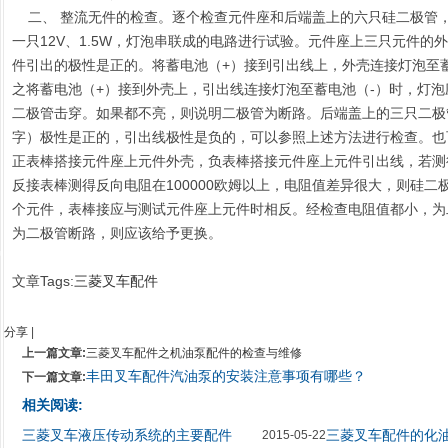
二、 整流无件的检查。逐个检查元件座和后端盖上的六只硅二极管
一只12V、1.5W，灯泡串联成的电路进行试验。元件座上三只元件的
件
引出的极性是正的。将蓄电池（+）接到引出线上，外壳连接灯泡至
之将
蓄电池（+）接到外壳上，引出线连接灯泡至蓄电池（-）时，灯
二极管
击穿。如果都不亮，则说明二极管为断路。后端盖上的三只二极
字）极性
是正的，引出线极性是负的，可以参照上述方法进行检查。也
正表棒搭接
元件座上元件外壳，负表棒搭接元件座上元件引出线，若测得
反接表棒测得
反向电阻在100000欧姆以上，电阻值差异很大，则硅
个元件，表棒接
应与测试元件座上元件时相反。经检查电阻值都小，为
为二极管断路，则
应该给予更换。
文章Tags:
三菱叉车配件
分享
|
上一篇文章:
三菱叉车配件之机油泵配件的检查与维修
丰田叉车配件汽油泵的安装注意事项有哪些？
下一篇文章:
相关阅读:
三菱叉车液压传动系统的主要配件
三菱叉车配件的化
2015-05-22