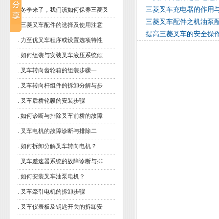
三菱叉车充电器的作用
.
冬季来了，我们该如何保养三菱叉
三菱叉车配件之机油泵
.
三菱叉车配件的选择及使用注意
提高三菱叉车的安全操作
.
力至优叉车程序或设置选项特性
.
如何组装与安装叉车液压系统倾
.
叉车转向齿轮箱的组装步骤一
.
叉车转向杆组件的拆卸分解与步
.
叉车后桥轮毂的安装步骤
.
如何诊断与排除叉车前桥的故障
.
叉车电机的故障诊断与排除二
.
如何拆卸分解叉车转向电机？
.
叉车差速器系统的故障诊断与排
.
如何安装叉车油泵电机？
.
叉车牵引电机的拆卸步骤
.
叉车仪表板及钥匙开关的拆卸安