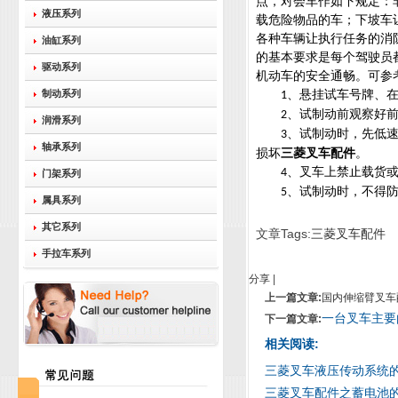
点，对会车作如下规定：
液压系列
载危险物品的车；下坡车
各种车辆让执行任务的消
油缸系列
的基本要求是每个驾驶员都
驱动系列
机动车的安全通畅。可参
制动系列
、悬挂试车号牌、
1
、试制动前观察好
2
润滑系列
、试制动时，先低
3
轴承系列
损坏
三菱叉车配件
。
、叉车上禁止载货
4
门架系列
、试制动时，不得
5
属具系列
其它系列
文章Tags:
三菱叉车配件
手拉车系列
分享
|
上一篇文章:
国内伸缩臂叉车
一台叉车主要
下一篇文章:
相关阅读:
三菱叉车液压传动系统
三菱叉车配件之蓄电池