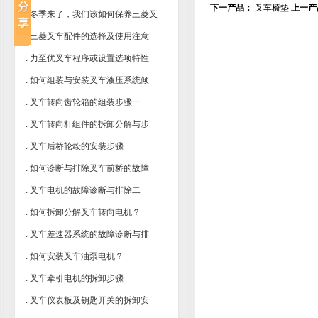
下一产品：
叉车椅垫
上一产
.
冬季来了，我们该如何保养三菱叉
.
三菱叉车配件的选择及使用注意
.
力至优叉车程序或设置选项特性
.
如何组装与安装叉车液压系统倾
.
叉车转向齿轮箱的组装步骤一
.
叉车转向杆组件的拆卸分解与步
.
叉车后桥轮毂的安装步骤
.
如何诊断与排除叉车前桥的故障
.
叉车电机的故障诊断与排除二
.
如何拆卸分解叉车转向电机？
.
叉车差速器系统的故障诊断与排
.
如何安装叉车油泵电机？
.
叉车牵引电机的拆卸步骤
.
叉车仪表板及钥匙开关的拆卸安