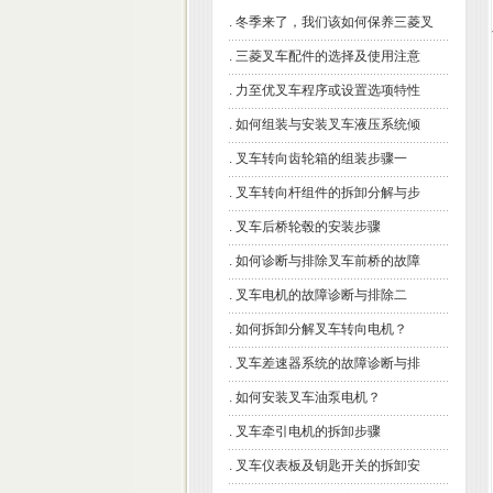
.
冬季来了，我们该如何保养三菱叉
.
三菱叉车配件的选择及使用注意
.
力至优叉车程序或设置选项特性
.
如何组装与安装叉车液压系统倾
.
叉车转向齿轮箱的组装步骤一
.
叉车转向杆组件的拆卸分解与步
.
叉车后桥轮毂的安装步骤
.
如何诊断与排除叉车前桥的故障
.
叉车电机的故障诊断与排除二
.
如何拆卸分解叉车转向电机？
.
叉车差速器系统的故障诊断与排
.
如何安装叉车油泵电机？
.
叉车牵引电机的拆卸步骤
.
叉车仪表板及钥匙开关的拆卸安