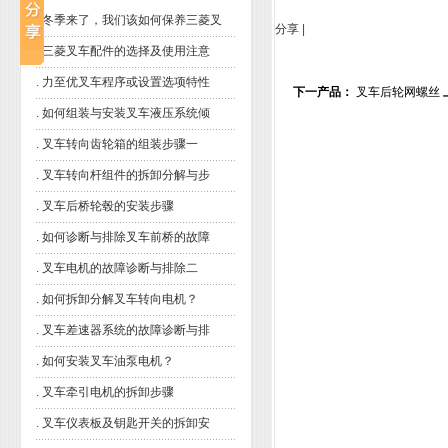
.
冬季来了，我们该如何保养三菱叉
分享
|
.
三菱叉车配件的选择及使用注意
.
力至优叉车程序或设置选项特性
下一产品：
叉车后轮网螺丝
.
如何组装与安装叉车液压系统倾
.
叉车转向齿轮箱的组装步骤一
.
叉车转向杆组件的拆卸分解与步
.
叉车后桥轮毂的安装步骤
.
如何诊断与排除叉车前桥的故障
.
叉车电机的故障诊断与排除二
.
如何拆卸分解叉车转向电机？
.
叉车差速器系统的故障诊断与排
.
如何安装叉车油泵电机？
.
叉车牵引电机的拆卸步骤
.
叉车仪表板及钥匙开关的拆卸安